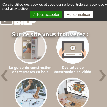
Panneau de gestion des cookies
Ce site utilise des cookies et vous donne le contrôle sur ceux que 
souhaitez activer
Le guide pour faire comme un 
TERRASSE BOIS
Tout accepter
Personnaliser
Sur ce site vous trouverez :
‹
›