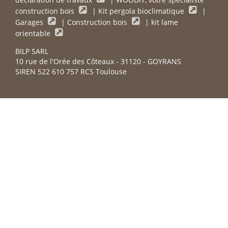
construction bois
|
Kit pergola bioclimatique
|
Garages
|
Construction bois
|
kit lame
orientable
BILP SARL
10 rue de l'Orée des Côteaux - 31120 - GOYRANS
SIREN 522 610 757 RCS Toulouse