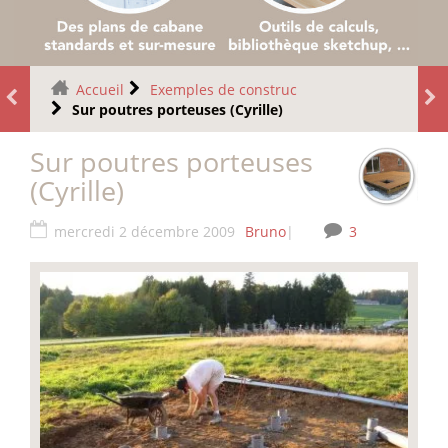
Accueil
Exemples de construc
Sur poutres porteuses (Cyrille)
Sur poutres porteuses
(Cyrille)
mercredi 2 décembre 2009
Bruno
|
3