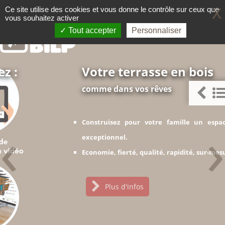
Panneau de gestion des cookies
Ce site utilise des cookies et vous donne le contrôle sur ceux que
X
vous souhaitez activer
Le guide pour faire comme un 
TERRASSE BOIS
Tout accepter
Personnaliser
Votre terrasse en bois
comme dans vos rêves
‹
›
Construisez pour votre famille un espace de vie
exceptionnel.
Economie, fierté, qualité, rapidité, sur-mesure.
Plus d'infos