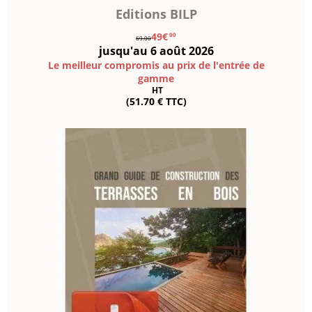
Editions BILP
49€
00
69.00
jusqu'au 6 août 2026
Le meilleur compromis au prix de l'entrée de
gamme
HT
(51.70 € TTC)