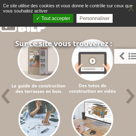
Panneau de gestion des cookies
Ce site utilise des cookies et vous donne le contrôle sur ceux que
X
vous souhaitez activer
Le guide pour faire comme un 
TERRASSE BOIS
Tout accepter
Personnaliser
Sur ce site vous trouverez :
‹
›