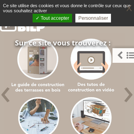
Panneau de gestion des cookies
Ce site utilise des cookies et vous donne le contrôle sur ceux que
X
vous souhaitez activer
Le guide pour faire comme un 
TERRASSE BOIS
Tout accepter
Personnaliser
Sur ce site vous trouverez :
‹
›