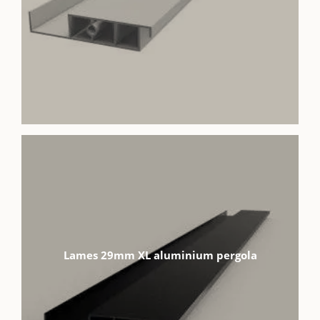
Lames 29mm XL aluminium pergola