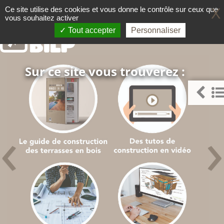
Panneau de gestion des cookies
Ce site utilise des cookies et vous donne le contrôle sur ceux que
X
vous souhaitez activer
Le guide pour faire comme un 
TERRASSE BOIS
Tout accepter
Personnaliser
Sur ce site vous trouverez :
‹
›