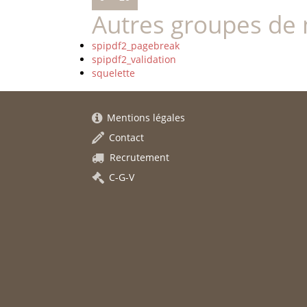
Autres groupes de 
spipdf2_pagebreak
spipdf2_validation
squelette
Mentions légales
Contact
Recrutement
C-G-V