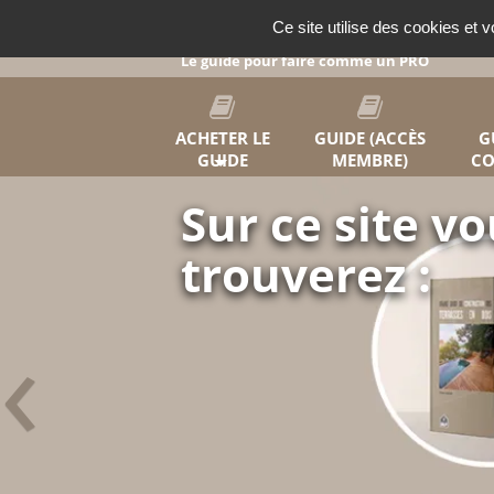
Panneau de gestion des cookies
TERRASSE BOIS
Ce site utilise des cookies et 
Le guide pour faire comme un PRO
ACHETER LE
GUIDE (ACCÈS
G
GUIDE
MEMBRE)
CO
Sur ce site v
trouverez :
‹