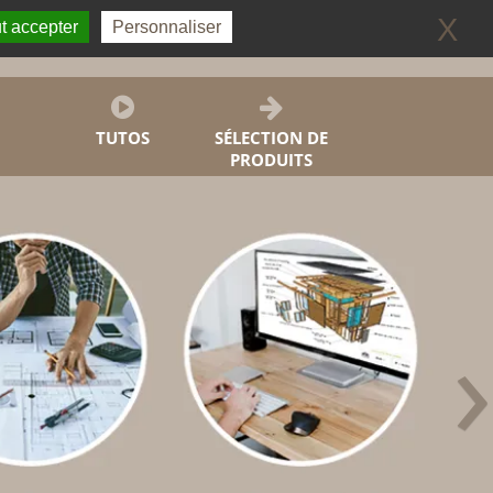
0
X
t accepter
Personnaliser
Je me connecte
S
TUTOS
SÉLECTION DE
PRODUITS
›