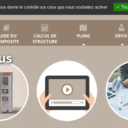
vous donne le contrôle sur ceux que vous souhaitez activer
Tou
RECHERCHER
UIDE DU
CALCUL DE
PLANS
DEVI
MPOSITE
STRUCTURE
ous